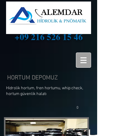
+09 216 526 15 46
HORTUM DEPOMUZ
Hidrolik hortum, fren hortumu, whip check,
hortum güvenlik halatı
0